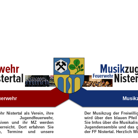
uerwehr
Musik
hr Nistertal als Verein, ihre
Der Musikzug der Freiwilli
g, Jugendfeuerwehr,
wird über den blauen Pfeil 
ssiven und ihr MZ werden
Sie Infos über die Musikali
erreicht. Dort erfahren Sie
Jugendensemble und das g
e, Termine und unsere
der FF Nistertal. Herzlich 