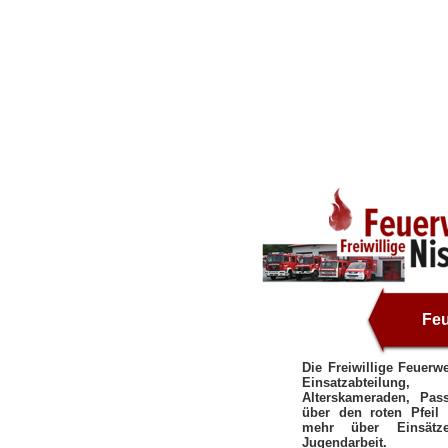
Fe
Die Freiwillige Feuerwe
Einsatzabteilun
Alterskameraden, Pa
über den roten Pfeil 
mehr über Einsätz
Jugendarbeit.